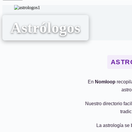
Astrólogos
ASTR
En
Nomloop
recopil
astro
Nuestro directorio faci
tradi
La astrología se 