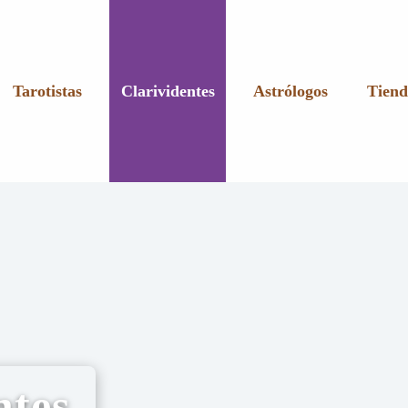
Tarotistas
Clarividentes
Astrólogos
Tiend
ntes