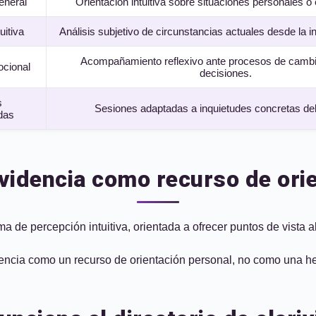
eneral
Orientación intuitiva sobre situaciones personales o
uitiva
Análisis subjetivo de circunstancias actuales desde la in
Acompañamiento reflexivo ante procesos de cambi
ocional
decisiones.
s
Sesiones adaptadas a inquietudes concretas del
das
ividencia como recurso de ori
ma de percepción intuitiva, orientada a ofrecer puntos de vista 
encia como un recurso de orientación personal, no como una her