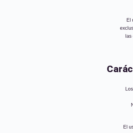
El 
exclu
las
Carác
Los
N
El u