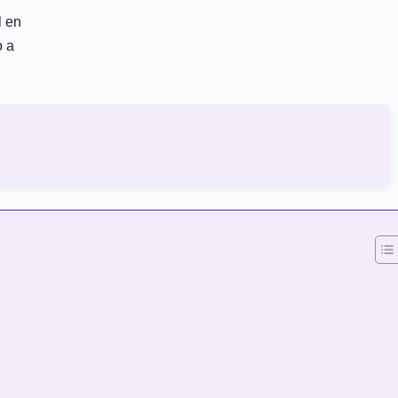
l en
o a