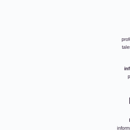
prof
tale
in
p
inform