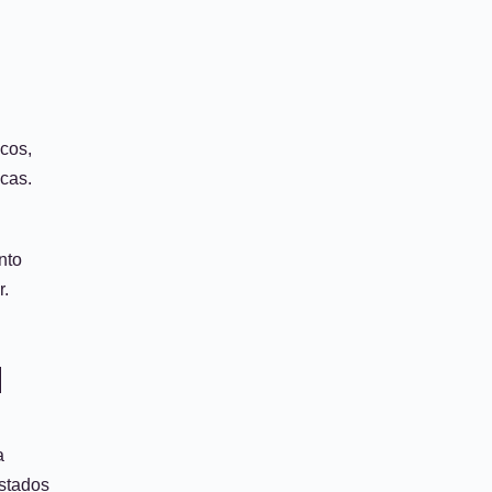
icos,
icas.
nto
r.
d
a
istados