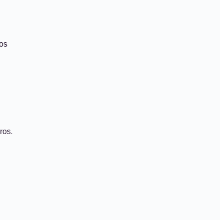
los
ros.