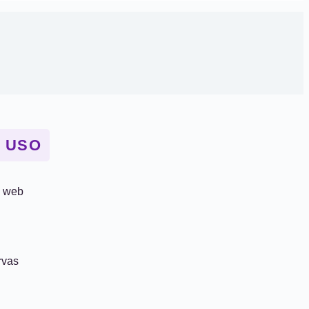
E USO
o web
rvas