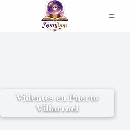
Videntes en Puerto
Villarroel