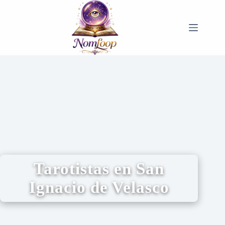
Tarotistas en San
Ignacio de Velasco