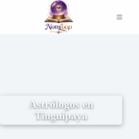
Astrólogos en
Tinguipaya