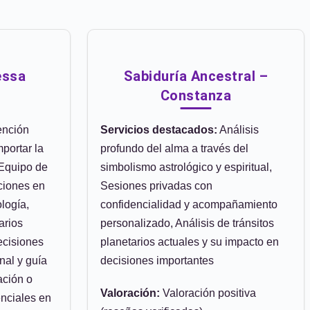
essa
Sabiduría Ancestral –
Constanza
ención
Servicios destacados:
Análisis
mportar la
profundo del alma a través del
 Equipo de
simbolismo astrológico y espiritual,
ciones en
Sesiones privadas con
ología,
confidencialidad y acompañamiento
arios
personalizado, Análisis de tránsitos
ecisiones
planetarios actuales y su impacto en
nal y guía
decisiones importantes
ación o
Valoración:
Valoración positiva
enciales en