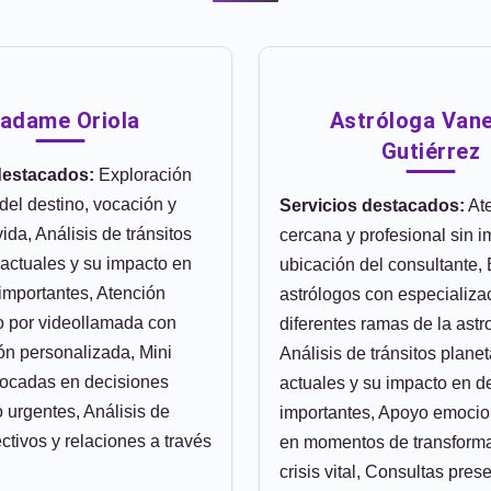
adame Oriola
Astróloga Van
Gutiérrez
destacados:
Exploración
 del destino, vocación y
Servicios destacados:
At
ida, Análisis de tránsitos
cercana y profesional sin i
 actuales y su impacto en
ubicación del consultante,
importantes, Atención
astrólogos con especializa
o por videollamada con
diferentes ramas de la astr
ión personalizada, Mini
Análisis de tránsitos planet
focadas en decisiones
actuales y su impacto en d
o urgentes, Análisis de
importantes, Apoyo emocio
ctivos y relaciones a través
en momentos de transform
crisis vital, Consultas pres