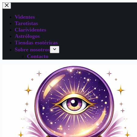
Videntes
Tarotistas
Clarividentes
Astrólogos
Tiendas esotéricas
Sobre nosotros
Contacto