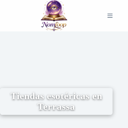
Tiendas esotéricas en
Terrassa