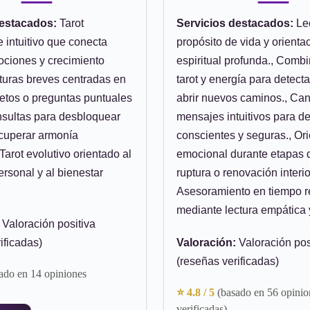
destacados:
Tarot
Servicios destacados:
Lec
e intuitivo que conecta
propósito de vida y orienta
ociones y crecimiento
espiritual profunda., Comb
ecturas breves centradas en
tarot y energía para detect
etos o preguntas puntuales
abrir nuevos caminos., Can
nsultas para desbloquear
mensajes intuitivos para d
ecuperar armonía
conscientes y seguras., Or
Tarot evolutivo orientado al
emocional durante etapas 
ersonal y al bienestar
ruptura o renovación interior
Asesoramiento en tiempo r
mediante lectura empática y
Valoración positiva
ificadas)
Valoración:
Valoración pos
(reseñas verificadas)
ado en 14 opiniones
⭐ 4.8 / 5
(basado en 56 opinio
verificadas)