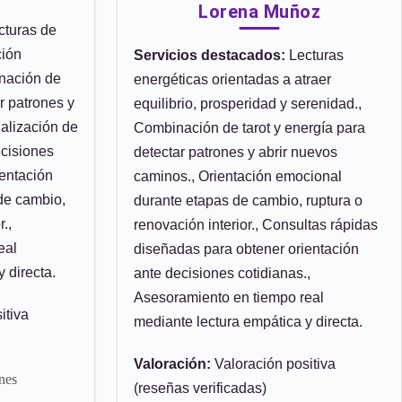
Lorena Muñoz
turas de
ción
Servicios destacados:
Lecturas
inación de
energéticas orientadas a atraer
ar patrones y
equilibrio, prosperidad y serenidad.,
alización de
Combinación de tarot y energía para
ecisiones
detectar patrones y abrir nuevos
ientación
caminos., Orientación emocional
de cambio,
durante etapas de cambio, ruptura o
.,
renovación interior., Consultas rápidas
eal
diseñadas para obtener orientación
 directa.
ante decisiones cotidianas.,
Asesoramiento en tiempo real
itiva
mediante lectura empática y directa.
Valoración:
Valoración positiva
nes
(reseñas verificadas)