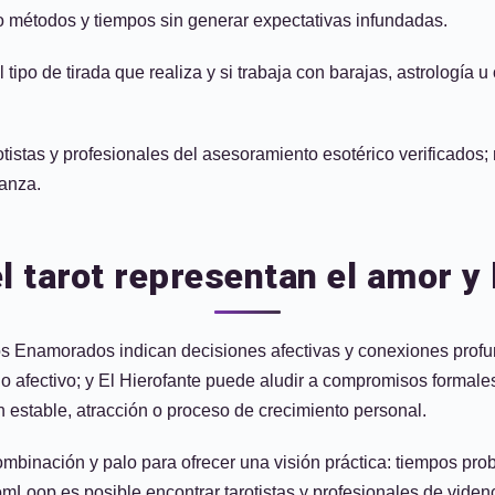
do métodos y tiempos sin generar expectativas infundadas.
l tipo de tirada que realiza y si trabaja con barajas, astrologí
stas y profesionales del asesoramiento esotérico verificados; nu
anza.
l tarot representan el amor y 
: Los Enamorados indican decisiones afectivas y conexiones pro
lo afectivo; y El Hierofante puede aludir a compromisos formales
n estable, atracción o proceso de crecimiento personal.
 combinación y palo para ofrecer una visión práctica: tiempos 
Loop es posible encontrar tarotistas y profesionales de videncia