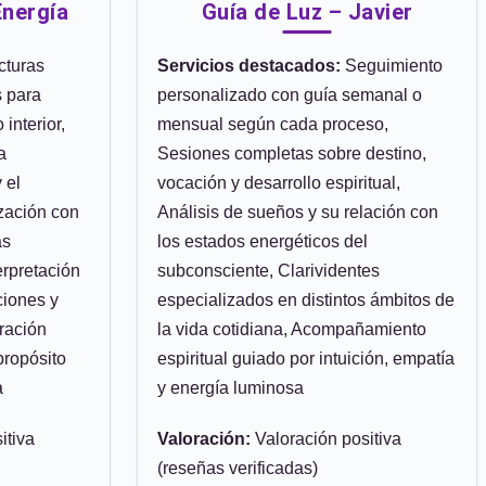
Energía
Guía de Luz – Javier
cturas
Servicios destacados:
Seguimiento
s para
personalizado con guía semanal o
 interior,
mensual según cada proceso,
a
Sesiones completas sobre destino,
 el
vocación y desarrollo espiritual,
ización con
Análisis de sueños y su relación con
as
los estados energéticos del
erpretación
subconsciente, Clarividentes
ciones y
especializados en distintos ámbitos de
ración
la vida cotidiana, Acompañamiento
propósito
espiritual guiado por intuición, empatía
a
y energía luminosa
itiva
Valoración:
Valoración positiva
(reseñas verificadas)