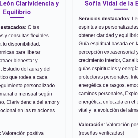
eón Clarividencia y
Sofía Vidal de la 
Equilibrio
Servicios destacados:
Le
espirituales personalizada
destacados:
Citas
obtener claridad y equilibrio
 y consultas flexibles
Guía espiritual basada en l
 tu disponibilidad,
percepción extrasensorial y
rmicas para liberar
crecimiento interior, Canal
atraer bienestar y
guías espirituales y energí
, Estudio del aura y del
protectoras personales, Int
ético que rodea a cada
energética de rasgos, emo
eguimiento personalizado
caminos personales, Explo
emanal o mensual según
energética enfocada en el 
o, Clarividencia del amor y
vital y la evolución del alm
cional en las relaciones
Valoración:
Valoración pos
(reseñas verificadas)
:
Valoración positiva