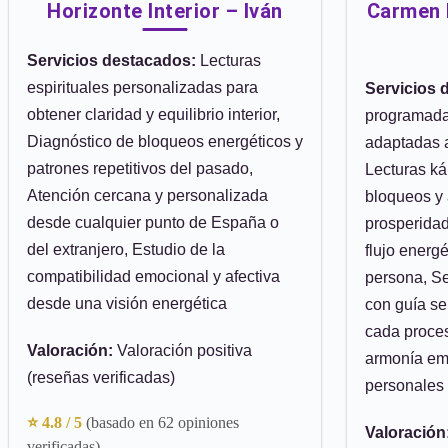
Horizonte Interior – Iván
Carmen L
Servicios destacados:
Lecturas
espirituales personalizadas para
Servicios 
obtener claridad y equilibrio interior,
programadas
Diagnóstico de bloqueos energéticos y
adaptadas a
patrones repetitivos del pasado,
Lecturas ká
Atención cercana y personalizada
bloqueos y 
desde cualquier punto de España o
prosperidad
del extranjero, Estudio de la
flujo energ
compatibilidad emocional y afectiva
persona, S
desde una visión energética
con guía s
cada proces
Valoración:
Valoración positiva
armonía emo
(reseñas verificadas)
personales
⭐ 4.8 / 5
(basado en 62 opiniones
Valoración
verificadas)