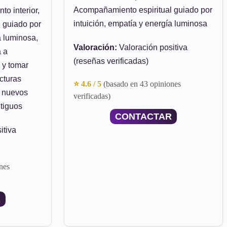
Acompañamiento espiritual guiado por
to interior,
intuición, empatía y energía luminosa
 guiado por
a luminosa,
Valoración:
Valoración positiva
a a
(reseñas verificadas)
 y tomar
cturas
⭐ 4.6 / 5
(basado en 43 opiniones
r nuevos
verificadas)
ntiguos
CONTACTAR
itiva
nes
R