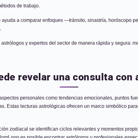
métodos de trabajo.
ayuda a comparar enfoques —tránsito, sinastría, horóscopo per
.
zar astrólogos y expertos del sector de manera rápida y segura:
e revelar una consulta con a
aspectos personales como tendencias emocionales, puntos fuerte
netas. Estas lecturas astrológicas ofrecen un marco simbólico par
ción zodiacal se identifican ciclos relevantes y momentos propic
NomLoop es posible encontrar astrólogos y profesionales especia