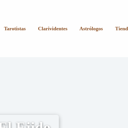
Tarotistas
Clarividentes
Astrólogos
Tiend
El Ejido