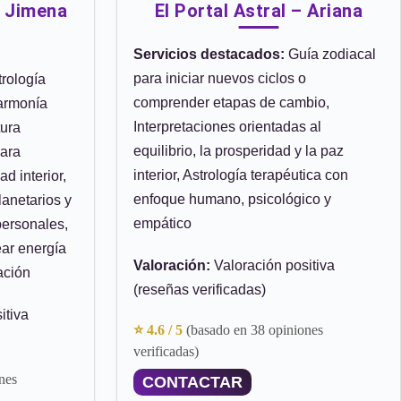
n Jimena
El Portal Astral – Ariana
Servicios destacados:
Guía zodiacal
para iniciar nuevos ciclos o
rología
comprender etapas de cambio,
 armonía
Interpretaciones orientadas al
tura
equilibrio, la prosperidad y la paz
para
interior, Astrología terapéutica con
ad interior,
enfoque humano, psicológico y
anetarios y
empático
ersonales,
ar energía
Valoración:
Valoración positiva
ación
(reseñas verificadas)
itiva
⭐ 4.6 / 5
(basado en 38 opiniones
verificadas)
nes
CONTACTAR