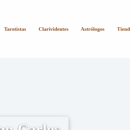
Tarotistas
Clarividentes
Astrólogos
Tiend
an Carlos