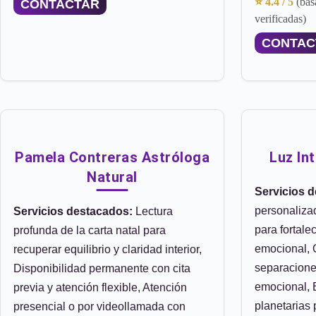
⭐ 4.4 / 5
(bas
CONTACTAR
verificadas)
CONTAC
Pamela Contreras Astróloga
Luz In
Natural
Servicios 
personaliza
Servicios destacados:
Lectura
para fortale
profunda de la carta natal para
emocional, 
recuperar equilibrio y claridad interior,
separaciones
Disponibilidad permanente con cita
emocional, E
previa y atención flexible, Atención
planetarias 
presencial o por videollamada con