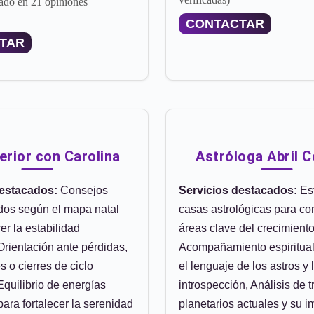
ado en 21 opiniones
CONTACTAR
TAR
terior con Carolina
Astróloga Abril 
destacados:
Consejos
Servicios destacados:
Est
dos según el mapa natal
casas astrológicas para c
cer la estabilidad
áreas clave del crecimiento
Orientación ante pérdidas,
Acompañamiento espiritua
 o cierres de ciclo
el lenguaje de los astros y 
quilibrio de energías
introspección, Análisis de t
para fortalecer la serenidad
planetarios actuales y su 