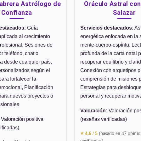
brera Astrólogo de
Oráculo Astral co
Confianza
Salazar
destacados:
Guía
Servicios destacados:
Ast
aplicada al crecimiento
energética enfocada en la
profesional, Sesiones de
mente-cuerpo-espíritu, Lec
or teléfono, chat o
profunda de la carta natal 
a desde cualquier país,
recuperar equilibrio y clarid
rsonalizados según el
Conexión con arquetipos pl
ara fortalecer la
comprensión de misiones p
emocional, Planificación
Estrategias para desbloque
 para nuevos proyectos o
personal y recuperar motiv
esionales
Valoración:
Valoración pos
Valoración positiva
(reseñas verificadas)
ificadas)
⭐ 4.6 / 5
(basado en 47 opinio
verificadas)