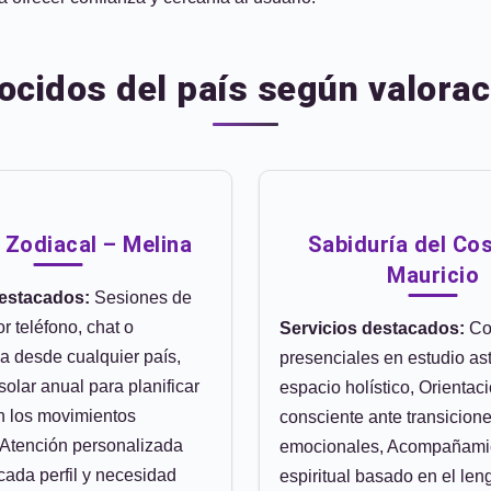
ocidos del país según valorac
 Zodiacal – Melina
Sabiduría del Co
Mauricio
destacados:
Sesiones de
or teléfono, chat o
Servicios destacados:
Co
a desde cualquier país,
presenciales en estudio ast
olar anual para planificar
espacio holístico, Orientac
n los movimientos
consciente ante transicion
, Atención personalizada
emocionales, Acompañami
cada perfil y necesidad
espiritual basado en el len