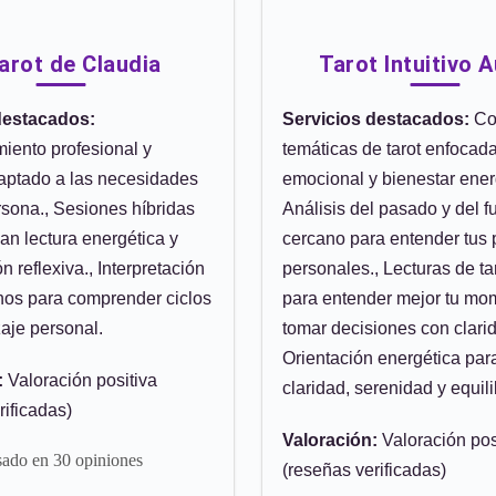
Tarot de Claudia
Tarot Intuitivo 
destacados:
Servicios destacados:
Co
ento profesional y
temáticas de tarot enfocad
ptado a las necesidades
emocional y bienestar energ
sona., Sesiones híbridas
Análisis del pasado y del f
n lectura energética y
cercano para entender tus
 reflexiva., Interpretación
personales., Lecturas de ta
nos para comprender ciclos
para entender mejor tu mo
aje personal.
tomar decisiones con clarid
Orientación energética para
:
Valoración positiva
claridad, serenidad y equili
rificadas)
Valoración:
Valoración pos
sado en 30 opiniones
(reseñas verificadas)