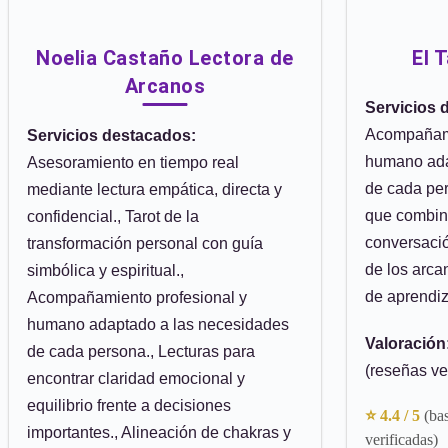
Noelia Castaño Lectora de
El 
Arcanos
Servicios 
Acompañami
Servicios destacados:
humano ada
Asesoramiento en tiempo real
de cada per
mediante lectura empática, directa y
que combina
confidencial., Tarot de la
conversación
transformación personal con guía
de los arca
simbólica y espiritual.,
de aprendiz
Acompañamiento profesional y
humano adaptado a las necesidades
Valoración
de cada persona., Lecturas para
(reseñas ve
encontrar claridad emocional y
equilibrio frente a decisiones
⭐ 4.4 / 5
(ba
importantes., Alineación de chakras y
verificadas)