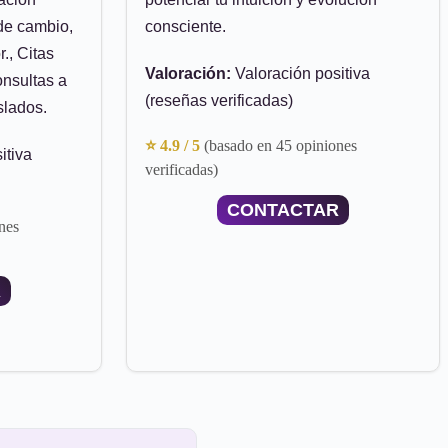
de cambio,
consciente.
r., Citas
Valoración:
Valoración positiva
onsultas a
(reseñas verificadas)
slados.
⭐ 4.9 / 5
(basado en 45 opiniones
itiva
verificadas)
CONTACTAR
nes
R