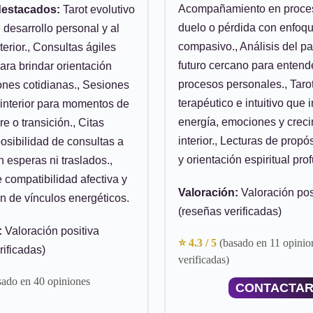
Acompañamiento en proce
destacados:
Tarot evolutivo
duelo o pérdida con enfoq
 desarrollo personal y al
compasivo., Análisis del p
terior., Consultas ágiles
futuro cercano para entend
ra brindar orientación
procesos personales., Taro
ones cotidianas., Sesiones
terapéutico e intuitivo que 
 interior para momentos de
energía, emociones y crec
e o transición., Citas
interior., Lecturas de propó
posibilidad de consultas a
y orientación espiritual pro
n esperas ni traslados.,
 compatibilidad afectiva y
Valoración:
Valoración pos
 de vínculos energéticos.
(reseñas verificadas)
:
Valoración positiva
⭐ 4.3 / 5
(basado en 11 opinio
rificadas)
verificadas)
sado en 40 opiniones
CONTACTA