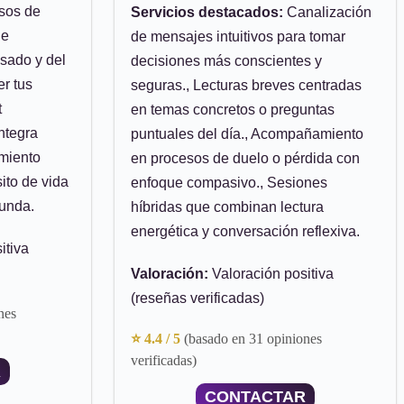
sos de
Servicios destacados:
Canalización
ue
de mensajes intuitivos para tomar
asado y del
decisiones más conscientes y
er tus
seguras., Lecturas breves centradas
t
en temas concretos o preguntas
integra
puntuales del día., Acompañamiento
imiento
en procesos de duelo o pérdida con
sito de vida
enfoque compasivo., Sesiones
funda.
híbridas que combinan lectura
energética y conversación reflexiva.
itiva
Valoración:
Valoración positiva
(reseñas verificadas)
nes
⭐ 4.4 / 5
(basado en 31 opiniones
verificadas)
R
CONTACTAR