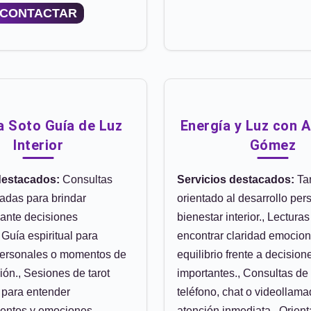
CONTACTAR
 Soto Guía de Luz
Energía y Luz con A
Interior
Gómez
destacados:
Consultas
Servicios destacados:
Tar
adas para brindar
orientado al desarrollo pers
 ante decisiones
bienestar interior., Lectura
 Guía espiritual para
encontrar claridad emocion
personales o momentos de
equilibrio frente a decision
ión., Sesiones de tarot
importantes., Consultas de 
 para entender
teléfono, chat o videollam
entos y emociones.
atención inmediata., Orien