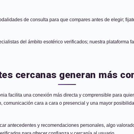
dalidades de consulta para que compares antes de elegir; fijate
alistas del ámbito esotérico verificados; nuestra plataforma fac
ntes cercanas generan más con
onia facilita una conexión más directa y comprensible para quien
ón, comunicación cara a cara o presencial y una mayor posibilid
rificar antecedentes y recomendaciones personales, algo valor
erificados para ofrecer confianza y cercanía al usuario.