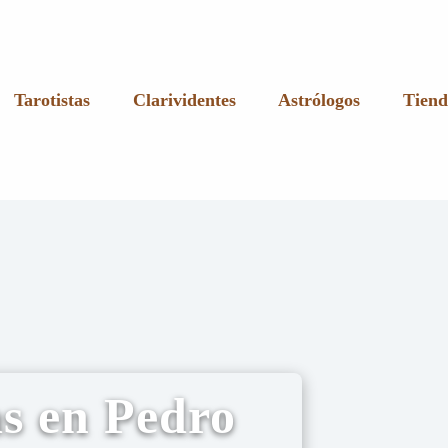
Tarotistas
Clarividentes
Astrólogos
Tiend
as en Pedro