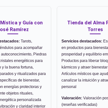
Mística y Guía con
Tienda del Alma 
osé Ramírez
Torres
destacados:
Tarots,
Servicios destacados:
Esp
péndulos para acompañar
en productos para bienesta
 autoconocimiento, Piedras
prosperidad y equilibrio em
cristales energéticos para
Productos para liberar blo
n y la buena fortuna,
kármicos y atraer bienestar
parados y ritualizados para
Artículos místicos que ayu
specíficas de bienestar,
canalizar la intuición y atra
n energías protectoras y
personal
te objetos rituales,
Valoración:
Valoración pos
energética personalizada
(reseñas verificadas)
vibración y claridad interior