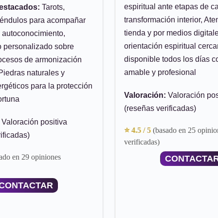
espiritual ante etapas de c
destacados:
Tarots,
transformación interior, At
péndulos para acompañar
tienda y por medios digital
 autoconocimiento,
orientación espiritual cerc
 personalizado sobre
disponible todos los días co
procesos de armonización
amable y profesional
Piedras naturales y
ergéticos para la protección
Valoración:
Valoración pos
ortuna
(reseñas verificadas)
Valoración positiva
⭐ 4.5 / 5
(basado en 25 opinio
ificadas)
verificadas)
ado en 29 opiniones
CONTACTA
CONTACTAR