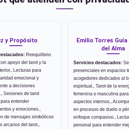
z y Propósito
Emilio Torres Guía 
del Alma
destacados:
Reequilibrio
con apoyo del tarot y la
Servicios destacados:
Se
erior., Lecturas para
presenciales en espacios t
laridad emocional y
acogedores dedicados al b
rente a decisiones
espiritual., Tarot de la ener
., Sesiones de tarot
femenina o masculina para
 para entender
aspectos internos., Acomp
entos y emociones.,
en procesos de duelo o pé
ón de mensajes simbólicos
enfoque compasivo., Lectur
 arcanos del tarot.,
personal para entender mej