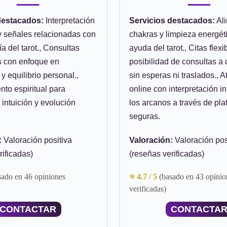
destacados:
Interpretación
Servicios destacados:
Ali
y señales relacionadas con
chakras y limpieza energét
a del tarot., Consultas
ayuda del tarot., Citas flexi
s con enfoque en
posibilidad de consultas a 
y equilibrio personal.,
sin esperas ni traslados., 
to espiritual para
online con interpretación i
 intuición y evolución
los arcanos a través de pl
seguras.
:
Valoración positiva
Valoración:
Valoración pos
rificadas)
(reseñas verificadas)
sado en 46 opiniones
⭐ 4.7 / 5
(basado en 43 opinio
verificadas)
CONTACTAR
CONTACTA