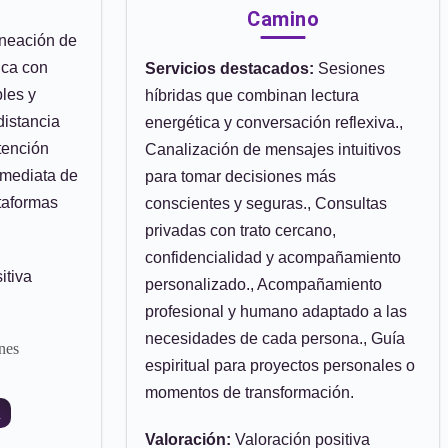
Camino
neación de
ica con
Servicios destacados:
Sesiones
bles y
híbridas que combinan lectura
distancia
energética y conversación reflexiva.,
Atención
Canalización de mensajes intuitivos
nmediata de
para tomar decisiones más
ataformas
conscientes y seguras., Consultas
privadas con trato cercano,
confidencialidad y acompañamiento
itiva
personalizado., Acompañamiento
profesional y humano adaptado a las
necesidades de cada persona., Guía
nes
espiritual para proyectos personales o
momentos de transformación.
R
Valoración:
Valoración positiva