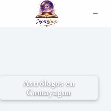
Astrólogos en
Comayagua