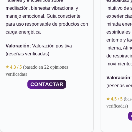
Talleres y encuentros sobre
estabilidad 
meditación, bienestar vibracional y
intuitivo de
manejo emocional, Guía consciente
experiencia
para uso responsable de productos con
mirada ener
carga energética
espirituales
entorno y fa
Valoración:
Valoración positiva
interna, Ali
(reseñas verificadas)
de respiraci
movimiento
⭐ 4.3 / 5
(basado en 22 opiniones
verificadas)
Valoración:
CONTACTAR
(reseñas ver
⭐ 4.5 / 5
(bas
verificadas)