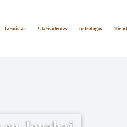
Tarotistas
Clarividentes
Astrólogos
Tiend
s en Joyabaj