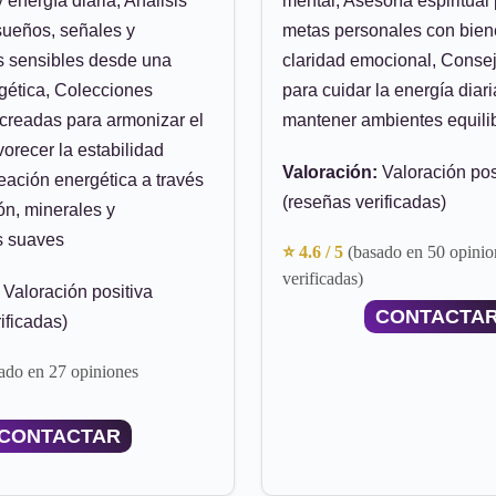
y energía diaria, Análisis
mental, Asesoría espiritual
 sueños, señales y
metas personales con bien
s sensibles desde una
claridad emocional, Consej
gética, Colecciones
para cuidar la energía diari
 creadas para armonizar el
mantener ambientes equili
vorecer la estabilidad
Valoración:
Valoración pos
neación energética a través
(reseñas verificadas)
ón, minerales y
s suaves
⭐ 4.6 / 5
(basado en 50 opinio
verificadas)
Valoración positiva
CONTACTA
ificadas)
ado en 27 opiniones
CONTACTAR