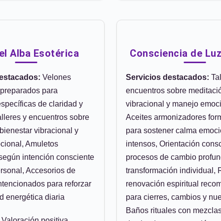
el Alba Esotérica
Consciencia de Luz
destacados:
Velones
Servicios destacados:
Tal
 preparados para
encuentros sobre meditació
específicas de claridad y
vibracional y manejo emoci
alleres y encuentros sobre
Aceites armonizadores for
bienestar vibracional y
para sostener calma emoci
ional, Amuletos
intensos, Orientación cons
según intención consciente
procesos de cambio profun
ersonal, Accesorios de
transformación individual, 
ntencionados para reforzar
renovación espiritual rec
ad energética diaria
para cierres, cambios y nue
Baños rituales con mezcla
Valoración positiva