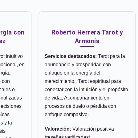
ergía con
Roberto Herrera Tarot y
ez
Armonía
ot intuitivo
Servicios destacados:
Tarot para la
ocional, en
abundancia y prosperidad con
rgía.,
enfoque en la energía del
o con
merecimiento., Tarot espiritual para
nales o
conectar con la intuición y el propósito
onalizadas
de vida., Acompañamiento en
decisiones
procesos de duelo o pérdida con
micas
enfoque compasivo.
s y la
Valoración:
Valoración positiva
sis
(reseñas verificadas)