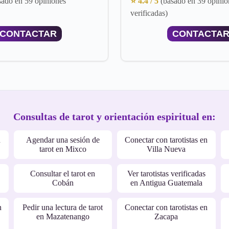
sado en 59 opiniones
⭐ 4.4 / 5
(basado en 39 opinio
verificadas)
CONTACTAR
CONTACTA
Consultas de tarot y orientación espiritual en:
n
Agendar una sesión de
Conectar con tarotistas en
tarot en Mixco
Villa Nueva
Consultar el tarot en
Ver tarotistas verificadas
Cobán
en Antigua Guatemala
n
Pedir una lectura de tarot
Conectar con tarotistas en
en Mazatenango
Zacapa