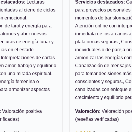
destacados:
Lecturas
Servicios destacados:
Guí
ientadas al cierre de ciclos
para proyectos personales
ón emocional.,
momentos de transformació
 de tarot y energía para
Atención online con interpr
atrones y abrir nuevos
inmediata de los arcanos a
ecturas de energía lunar y
plataformas seguras., Cons
cias en el estado
individuales o de pareja or
 Interpretaciones de cartas
armonizar las energías com
n amor, trabajo y equilibrio
Canalización de mensajes i
on una mirada espiritual.,
para tomar decisiones más
 energía femenina o
conscientes y seguras., Co
para armonizar aspectos
canalizadas con enfoque e
crecimiento y equilibrio per
:
Valoración positiva
Valoración:
Valoración pos
rificadas)
(reseñas verificadas)