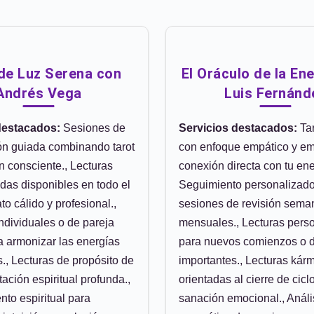
de Luz Serena con
El Oráculo de la En
Andrés Vega
Luis Fernánd
destacados:
Sesiones de
Servicios destacados:
Tar
ón guiada combinando tarot
con enfoque empático y em
n consciente., Lecturas
conexión directa con tu ene
das disponibles en todo el
Seguimiento personalizad
ato cálido y profesional.,
sesiones de revisión sema
ndividuales o de pareja
mensuales., Lecturas pers
a armonizar las energías
para nuevos comienzos o 
., Lecturas de propósito de
importantes., Lecturas kár
tación espiritual profunda.,
orientadas al cierre de ciclo
to espiritual para
sanación emocional., Análi