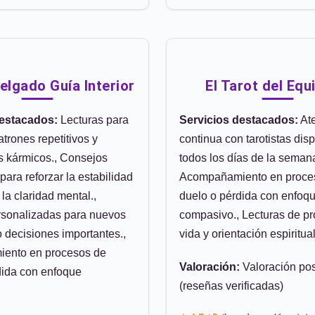
elgado Guía Interior
El Tarot del Equi
destacados:
Lecturas para
Servicios destacados:
At
trones repetitivos y
continua con tarotistas dis
s kármicos., Consejos
todos los días de la semana
para reforzar la estabilidad
Acompañamiento en proce
la claridad mental.,
duelo o pérdida con enfoq
rsonalizadas para nuevos
compasivo., Lecturas de pr
 decisiones importantes.,
vida y orientación espiritua
ento en procesos de
Valoración:
Valoración pos
dida con enfoque
(reseñas verificadas)