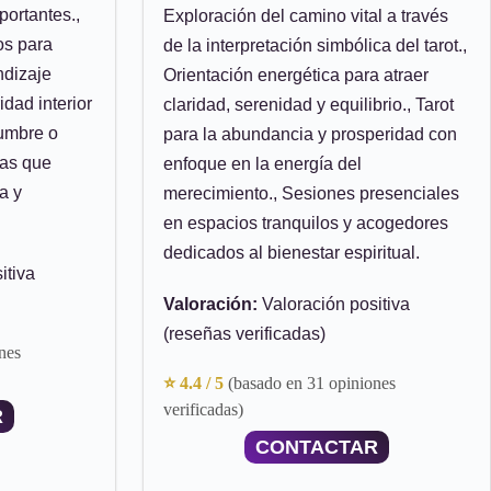
ortantes.,
Exploración del camino vital a través
os para
de la interpretación simbólica del tarot.,
ndizaje
Orientación energética para atraer
idad interior
claridad, serenidad y equilibrio., Tarot
umbre o
para la abundancia y prosperidad con
das que
enfoque en la energía del
a y
merecimiento., Sesiones presenciales
en espacios tranquilos y acogedores
dedicados al bienestar espiritual.
itiva
Valoración:
Valoración positiva
(reseñas verificadas)
nes
⭐ 4.4 / 5
(basado en 31 opiniones
verificadas)
R
CONTACTAR