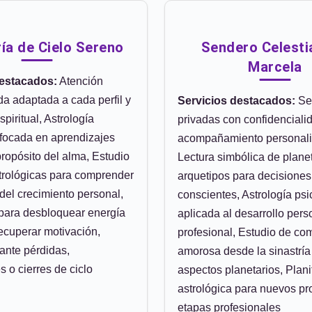
ía de Cielo Sereno
Sendero Celesti
Marcela
destacados:
Atención
a adaptada a cada perfil y
Servicios destacados:
Se
piritual, Astrología
privadas con confidenciali
nfocada en aprendizajes
acompañamiento personali
ropósito del alma, Estudio
Lectura simbólica de plane
trológicas para comprender
arquetipos para decisiones
del crecimiento personal,
conscientes, Astrología psi
 para desbloquear energía
aplicada al desarrollo pers
ecuperar motivación,
profesional, Estudio de com
ante pérdidas,
amorosa desde la sinastría 
 o cierres de ciclo
aspectos planetarios, Plani
astrológica para nuevos pr
etapas profesionales