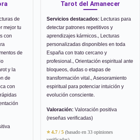
ora
Tarot del Amanecer
turas de
Servicios destacados:
Lecturas para
r mejor tu
detectar patrones repetitivos y
es con
aprendizajes kármicos., Lecturas
ara
personalizadas disponibles en toda
omentos de
España con trato cercano y
io
profesional., Orientación espiritual ante
rot y la
bloqueos, dudas o etapas de
ón de
transformación vital., Asesoramiento
ica con
espiritual para potenciar intuición y
 rápidas
evolución consciente.
entación
Valoración:
Valoración positiva
(reseñas verificadas)
itiva
⭐ 4.7 / 5
(basado en 33 opiniones
verificadas)