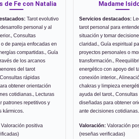
s de Fe con Natalia
Madame Isid
destacados:
Tarot evolutivo
Servicios destacados:
Lec
 desarrollo personal y al
tarot personal para entende
terior., Consultas
situación y tomar decision
s o de pareja enfocadas en
claridad., Guía espiritual p
nergías compartidas., Guía
proyectos personales o m
 través de los arcanos
transformación., Reequilibr
enores del tarot
energético con apoyo del ta
, Consultas rápidas
conexión interior., Alineaci
ara obtener orientación
chakras y limpieza energét
nes cotidianas., Lecturas
ayuda del tarot., Consultas
r patrones repetitivos y
diseñadas para obtener ori
s kármicos.
ante decisiones cotidianas.
Valoración positiva
Valoración:
Valoración pos
ificadas)
(reseñas verificadas)