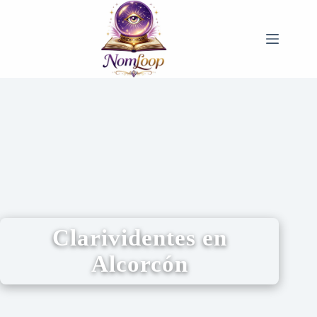
Clarividentes en
Alcorcón