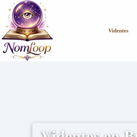
Videntes
Videntes en B