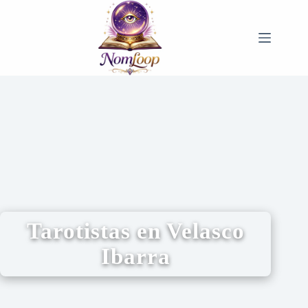
Tarotistas en Velasco
Ibarra