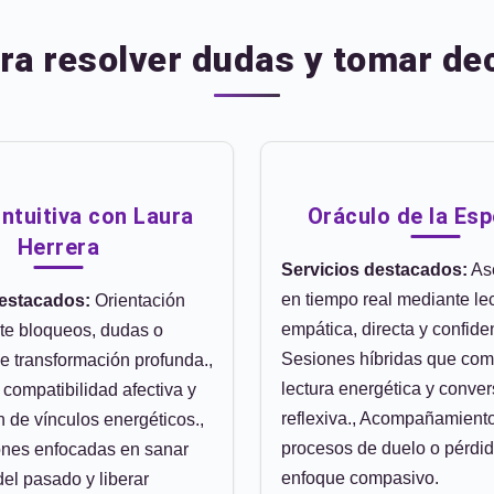
ara resolver dudas y tomar de
Intuitiva con Laura
Oráculo de la Es
Herrera
Servicios destacados:
As
en tiempo real mediante le
destacados:
Orientación
empática, directa y confiden
nte bloqueos, dudas o
Sesiones híbridas que co
 transformación profunda.,
lectura energética y conve
compatibilidad afectiva y
reflexiva., Acompañamient
 de vínculos energéticos.,
procesos de duelo o pérdi
iones enfocadas en sanar
enfoque compasivo.
el pasado y liberar