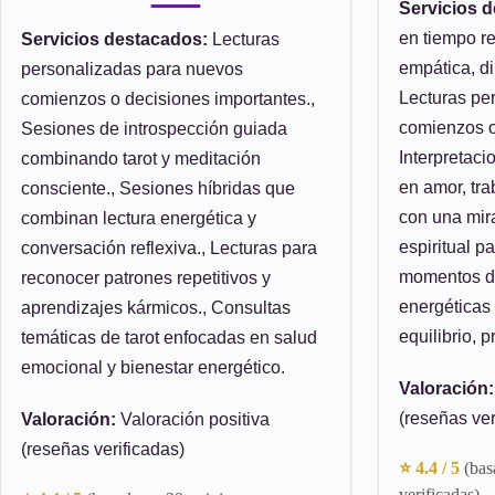
Servicios 
en tiempo re
Servicios destacados:
Lecturas
empática, di
personalizadas para nuevos
Lecturas pe
comienzos o decisiones importantes.,
comienzos o
Sesiones de introspección guiada
Interpretaci
combinando tarot y meditación
en amor, tra
consciente., Sesiones híbridas que
con una mira
combinan lectura energética y
espiritual p
conversación reflexiva., Lecturas para
momentos de
reconocer patrones repetitivos y
energéticas 
aprendizajes kármicos., Consultas
equilibrio, 
temáticas de tarot enfocadas en salud
emocional y bienestar energético.
Valoración:
(reseñas ver
Valoración:
Valoración positiva
(reseñas verificadas)
⭐ 4.4 / 5
(bas
verificadas)