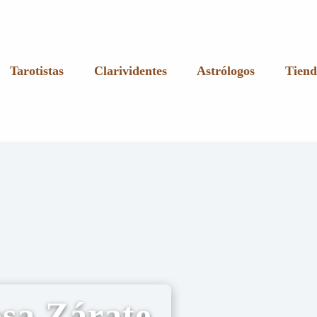
Tarotistas
Clarividentes
Astrólogos
Tiend
osa Zárate