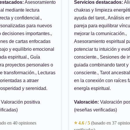
destacados:
Asesoramiento
Servicios destacados:
Ali
al mediante lectura
chakras y limpieza energét
recta y confidencial.,
ayuda del tarot., Análisis e
rsonalizadas para nuevos
pareja para equilibrar víncu
 decisiones importantes.,
mejorar la comunicación.,
ones de cartas enfocadas
Asesoramiento espiritual p
bajo y equilibrio emocional
potenciar tu intuición y evo
da espiritual., Guía
consciente., Sesiones de i
ara proyectos personales o
guiada combinando tarot y
 transformación., Lecturas
consciente., Tarot ancestra
orientadas a atraer
en la conexión con raíces f
prosperidad y serenidad.
energía espiritual.
Valoración positiva
Valoración:
Valoración pos
ificadas)
(reseñas verificadas)
ado en 40 opiniones
⭐ 4.6 / 5
(basado en 37 opinio
verificadas)