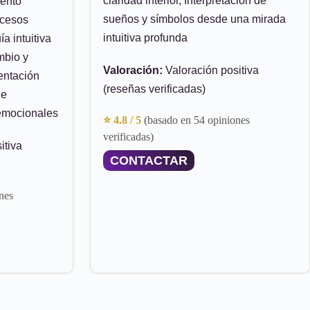
claridad interior, Interpretación de
iento
sueños y símbolos desde una mirada
ocesos
intuitiva profunda
a intuitiva
mbio y
Valoración:
Valoración positiva
entación
(reseñas verificadas)
de
 emocionales
⭐ 4.8 / 5
(basado en 54 opiniones
verificadas)
itiva
CONTACTAR
nes