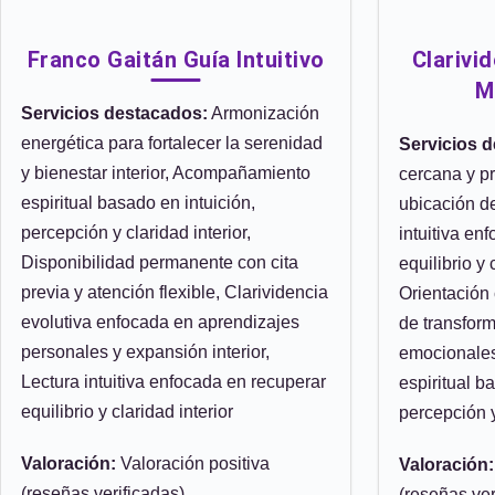
Franco Gaitán Guía Intuitivo
Clarivi
M
Servicios destacados:
Armonización
energética para fortalecer la serenidad
Servicios 
y bienestar interior, Acompañamiento
cercana y pr
espiritual basado en intuición,
ubicación de
percepción y claridad interior,
intuitiva en
Disponibilidad permanente con cita
equilibrio y 
previa y atención flexible, Clarividencia
Orientación
evolutiva enfocada en aprendizajes
de transfor
personales y expansión interior,
emocionale
Lectura intuitiva enfocada en recuperar
espiritual b
equilibrio y claridad interior
percepción y
Valoración:
Valoración positiva
Valoración:
(reseñas verificadas)
(reseñas ver