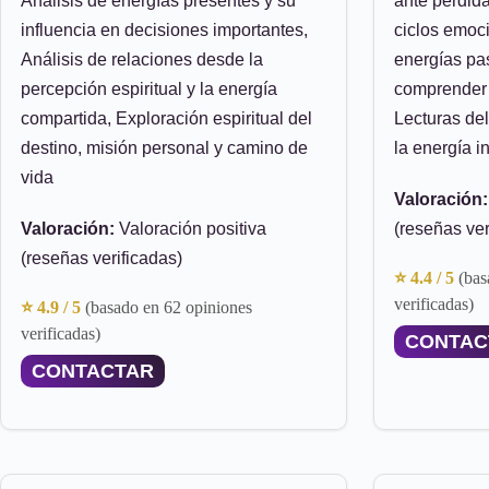
Análisis de energías presentes y su
ante pérdida
influencia en decisiones importantes,
ciclos emoci
Análisis de relaciones desde la
energías pa
percepción espiritual y la energía
comprender 
compartida, Exploración espiritual del
Lecturas de
destino, misión personal y camino de
la energía i
vida
Valoración:
Valoración:
Valoración positiva
(reseñas ver
(reseñas verificadas)
⭐ 4.4 / 5
(bas
verificadas)
⭐ 4.9 / 5
(basado en 62 opiniones
verificadas)
CONTAC
CONTACTAR