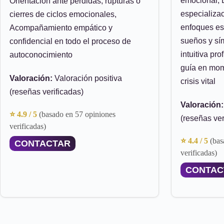
emocional, 
Orientación ante pérdidas, rupturas o
especializac
cierres de ciclos emocionales,
enfoques esp
Acompañamiento empático y
sueños y sí
confidencial en todo el proceso de
intuitiva pr
autoconocimiento
guía en mom
Valoración:
Valoración positiva
crisis vital
(reseñas verificadas)
Valoración:
⭐ 4.9 / 5
(basado en 57 opiniones
(reseñas ver
verificadas)
⭐ 4.4 / 5
(bas
CONTACTAR
verificadas)
CONTAC