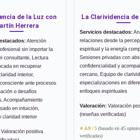
dencia de la Luz con
La Clarividencia de
artín Herrera
Servicios destacados:
Aná
relaciones desde la percep
destacados:
Atención
espiritual y la energía comp
ofesional sin importar la
Sesiones privadas con abs
l consultante, Lectura
confidencialidad y acomp
focada en recuperar
cercano, Equipo de clarivi
claridad interior,
especializaciones en difer
 consciente ante procesos
enfoques espirituales
mación o desafíos
s, Acompañamiento
Valoración:
Valoración pos
asado en intuición,
(reseñas verificadas)
 claridad interior
⭐ 4.9 / 5
(basado en 45 opinio
Valoración positiva
verificadas)
ificadas)