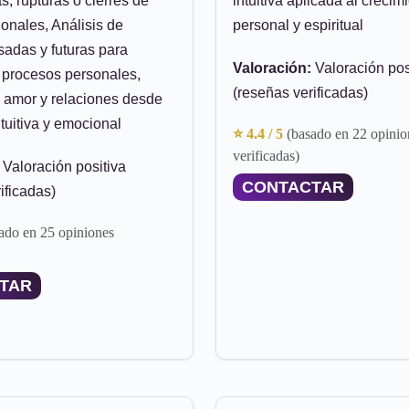
s, rupturas o cierres de
intuitiva aplicada al crecim
onales, Análisis de
personal y espiritual
sadas y futuras para
Valoración:
Valoración pos
procesos personales,
(reseñas verificadas)
l amor y relaciones desde
ntuitiva y emocional
⭐ 4.4 / 5
(basado en 22 opinio
verificadas)
Valoración positiva
CONTACTAR
ificadas)
ado en 25 opiniones
TAR