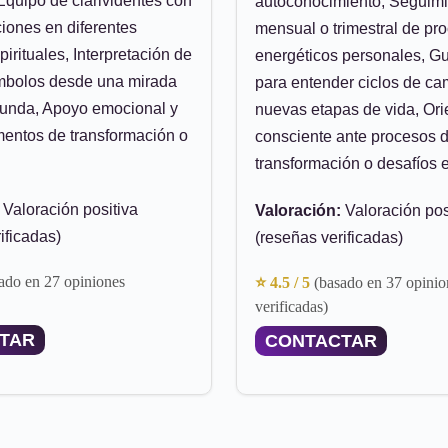
Equipo de clarividentes con
autoconocimiento, Seguim
iones en diferentes
mensual o trimestral de pr
irituales, Interpretación de
energéticos personales, Guí
mbolos desde una mirada
para entender ciclos de ca
ofunda, Apoyo emocional y
nuevas etapas de vida, Ori
entos de transformación o
consciente ante procesos 
transformación o desafíos
Valoración positiva
Valoración:
Valoración pos
ificadas)
(reseñas verificadas)
ado en 27 opiniones
⭐ 4.5 / 5
(basado en 37 opinio
verificadas)
TAR
CONTACTAR