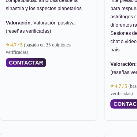
compatibilidad amorosa desde la
Interpretaci
sinastría y los aspectos planetarios
para respue
astrólogos 
Valoración:
Valoración positiva
diferentes r
(reseñas verificadas)
Sesiones de 
chat o vide
⭐ 4.7 / 5
(basado en 35 opiniones
país
verificadas)
CONTACTAR
Valoración:
(reseñas ver
⭐ 4.7 / 5
(bas
verificadas)
CONTAC