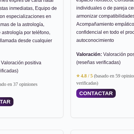
ones exprés de carta natal
individuales o de pareja c
stas inmediatas, Equipo de
armonizar compatibilidades
con especializaciones en
Acompañamiento empático
amas de la astrología,
confidencial en todo el pro
astrología por teléfono,
autoconocimiento
ollamada desde cualquier
Valoración:
Valoración pos
(reseñas verificadas)
Valoración positiva
ificadas)
⭐ 4.8 / 5
(basado en 59 opinio
verificadas)
ado en 37 opiniones
CONTACTAR
TAR