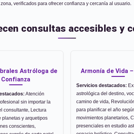
ona, verificados para ofrecer confianza y cercanía al usuario.
ecen consultas accesibles y c
brales Astróloga de
Armonía de Vida –
Confianza
Servicios destacados:
Ex
astrológica del destino, vo
destacados:
Atención
camino de vida, Revolución
ofesional sin importar la
para planificar el año segú
l consultante, Lectura
movimientos planetarios, 
 planetas y arquetipos
presenciales en estudio ast
ones conscientes,
espacio holístico, Consulta