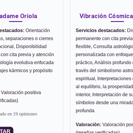
adame Oriola
Vibración Cósmica
destacados:
Orientación
Servicios destacados:
Dis
s, separaciones o cierres
permanente con cita previa
cional, Disponibilidad
flexible, Consulta astrológi
con cita previa y atención
personalizada con enfoque 
trología evolutiva enfocada
práctico, Análisis profundo
ajes kármicos y propósito
través del simbolismo astro
espiritual, Interpretaciones
al equilibrio, la prosperidad
Valoración positiva
interior, Interpretación de 
ificadas)
símbolos desde una mirada
profunda
ado en 19 opiniones
Valoración:
Valoración pos
TAR
(reseñas verificadas)