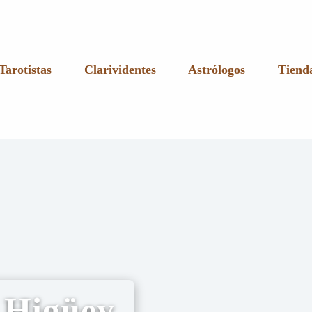
Tarotistas
Clarividentes
Astrólogos
Tienda
 Higüey