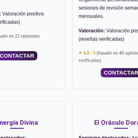
sesiones de revisión sema
:
Valoración positiva
mensuales.
rificadas)
Valoración:
Valoración pos
sado en 22 opiniones
(reseñas verificadas)
⭐ 4.8 / 5
(basado en 48 opinio
CONTACTAR
verificadas)
CONTACTA
nergía Divina
El Oráculo Do
destacados:
Servicios destacados:
Aná