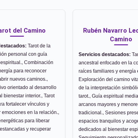
Tarot del Camino
Rubén Navarro Lec
Camino
destacados:
Tarot de la
ión personal con guía
Servicios destacados:
Tar
 espiritual., Combinación
ancestral enfocado en la c
energía para reconocer
raíces familiares y energía e
abrir nuevos caminos.,
Exploración del camino vita
ivo orientado al desarrollo
de la interpretación simbóli
l bienestar interior., Tarot
tarot., Guía espiritual medi
ra fortalecer vínculos y
arcanos mayores y menores
emociones en la relación.,
tradicional., Sesiones pres
nergéticas para liberar
espacios tranquilos y aco
estancadas y recuperar
dedicados al bienestar espir
Seguimiento personalizad