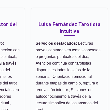
tor del
Luisa Fernández Tarotista
Intuitiva
ot
Servicios destacados:
Lecturas
onexión con
breves centradas en temas concretos
spiritual.,
o preguntas puntuales del día.,
l a través
Atención continua con tarotistas
ca del
disponibles todos los días de la
ante los
semana., Orientación emocional
 del tarot
durante etapas de cambio, ruptura o
enciales en
renovación interior., Sesiones de
gedores
autoconocimiento a través de la
itual.,
lectura simbólica de los arcanos del
o con
tarot.