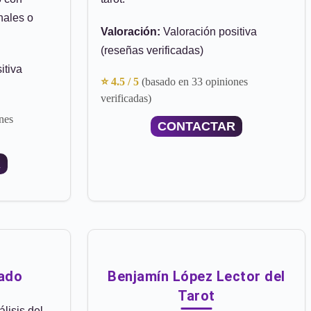
nales o
Valoración:
Valoración positiva
(reseñas verificadas)
itiva
⭐ 4.5 / 5
(basado en 33 opiniones
verificadas)
nes
CONTACTAR
R
rado
Benjamín López Lector del
Tarot
lisis del