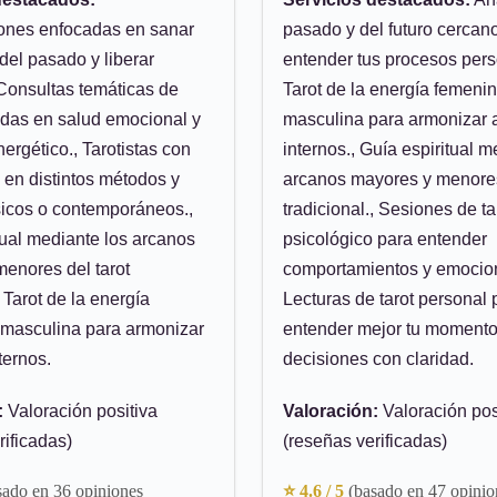
iones enfocadas en sanar
pasado y del futuro cercan
el pasado y liberar
entender tus procesos pers
Consultas temáticas de
Tarot de la energía femeni
adas en salud emocional y
masculina para armonizar 
ergético., Tarotistas con
internos., Guía espiritual m
 en distintos métodos y
arcanos mayores y menores
sicos o contemporáneos.,
tradicional., Sesiones de ta
tual mediante los arcanos
psicológico para entender
enores del tarot
comportamientos y emocio
, Tarot de la energía
Lecturas de tarot personal 
 masculina para armonizar
entender mejor tu momento
ternos.
decisiones con claridad.
:
Valoración positiva
Valoración:
Valoración pos
rificadas)
(reseñas verificadas)
sado en 36 opiniones
⭐ 4.6 / 5
(basado en 47 opinio