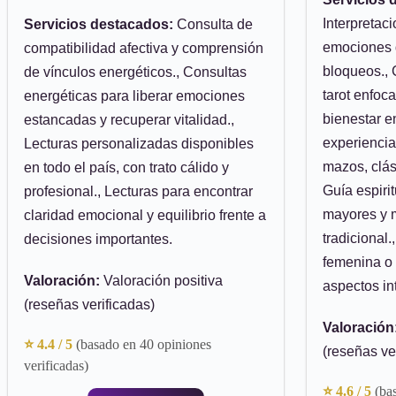
Interpretac
Servicios destacados:
Consulta de
emociones d
compatibilidad afectiva y comprensión
bloqueos., 
de vínculos energéticos., Consultas
tarot enfoc
energéticas para liberar emociones
bienestar en
estancadas y recuperar vitalidad.,
experiencia
Lecturas personalizadas disponibles
mazos, clá
en todo el país, con trato cálido y
Guía espiri
profesional., Lecturas para encontrar
mayores y m
claridad emocional y equilibrio frente a
tradicional.
decisiones importantes.
femenina o
Valoración:
Valoración positiva
aspectos in
(reseñas verificadas)
Valoración
⭐ 4.4 / 5
(basado en 40 opiniones
(reseñas ve
verificadas)
⭐ 4.6 / 5
(ba