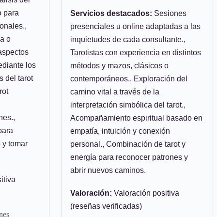
o para
Servicios destacados:
Sesiones
onales.,
presenciales u online adaptadas a las
na o
inquietudes de cada consultante.,
aspectos
Tarotistas con experiencia en distintos
ediante los
métodos y mazos, clásicos o
 del tarot
contemporáneos., Exploración del
rot
camino vital a través de la
interpretación simbólica del tarot.,
nes.,
Acompañamiento espiritual basado en
para
empatía, intuición y conexión
 y tomar
personal., Combinación de tarot y
energía para reconocer patrones y
abrir nuevos caminos.
itiva
Valoración:
Valoración positiva
(reseñas verificadas)
nes