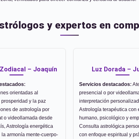
astrólogos y expertos en compa
Zodiacal – Joaquín
Luz Dorada – Ju
destacados:
Servicios destacados:
At
ones orientadas al
presencial o por videollam
la prosperidad y la paz
interpretación personalizad
siones de astrología por
Astrología terapéutica con
hat o videollamada desde
humano, psicológico y emp
ís, Astrología energética
Consulta astrológica perso
 la armonía mente-cuerpo-
con enfoque espiritual y prá