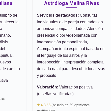
uliana
Astróloga Melina Rivas
ilibrio de
Servicios destacados:
Consultas
rtalecer la
individuales o de pareja centradas en
ía
armonizar compatibilidades, Atención
umano,
presencial o por videollamada con
lisis
interpretación personalizada,
del
Acompañamiento espiritual basado en
iritual,
el lenguaje de los astros y la
 nuevos
introspección, Interpretación completa
s de cambio
de carta natal para descubrir fortalezas
y propósito
itiva
Valoración:
Valoración positiva
(reseñas verificadas)
nes
⭐ 4.8 / 5
(basado en 59 opiniones
verificadas)