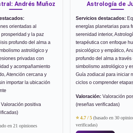
stral: Andrés Muñoz
Astrología de J
destacados:
Servicios destacados:
Equ
ones orientadas al
energías planetarias para fo
la prosperidad y la paz
serenidad interior, Astrolog
álisis profundo del alma a
terapéutica con enfoque h
imbolismo astrológico y
psicológico y empático, Aná
Sesiones privadas con
profundo del alma a través 
lidad y acompañamiento
simbolismo astrológico y esp
do, Atención cercana y
Guía zodiacal para iniciar
sin importar la ubicación
ciclos o comprender etapa
nte
Valoración:
Valoración pos
Valoración positiva
(reseñas verificadas)
ificadas)
⭐ 4.7 / 5
(basado en 30 opinio
verificadas)
ado en 21 opiniones