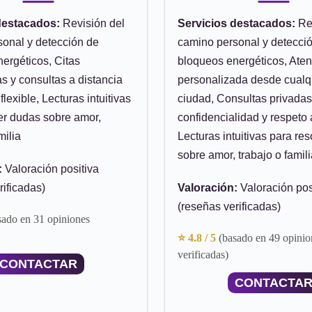
destacados:
Revisión del
Servicios destacados:
Rev
onal y detección de
camino personal y detecci
ergéticos, Citas
bloqueos energéticos, Ate
 y consultas a distancia
personalizada desde cualqu
flexible, Lecturas intuitivas
ciudad, Consultas privada
er dudas sobre amor,
confidencialidad y respeto 
milia
Lecturas intuitivas para re
sobre amor, trabajo o famil
:
Valoración positiva
rificadas)
Valoración:
Valoración pos
(reseñas verificadas)
sado en 31 opiniones
⭐ 4.8 / 5
(basado en 49 opinio
verificadas)
CONTACTAR
CONTACTA