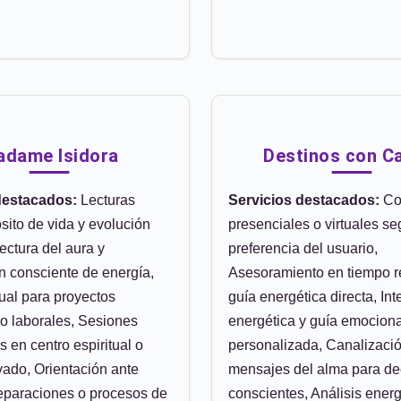
dame Isidora
Destinos con C
destacados:
Lecturas
Servicios destacados:
Co
sito de vida y evolución
presenciales o virtuales s
Lectura del aura y
preferencia del usuario,
n consciente de energía,
Asesoramiento en tiempo r
tual para proyectos
guía energética directa, Int
o laborales, Sesiones
energética y guía emociona
s en centro espiritual o
personalizada, Canalizaci
vado, Orientación ante
mensajes del alma para de
eparaciones o procesos de
conscientes, Análisis energ